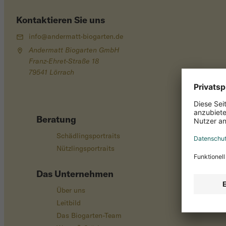
Kontaktieren Sie uns
info@andermatt-biogarten.de
Andermatt Biogarten GmbH
Franz-Ehret-Straße 18
79541 Lörrach
Beratung
Schädlingsportraits
Nützlingsportraits
Das Unternehmen
Über uns
Leitbild
Das Biogarten-Team